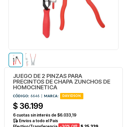
JUEGO DE 2 PINZAS PARA
PRECINTOS DE CHAPA ZUNCHOS DE
HOMOCINETICA
CÓDIGO:
6646 |
MARCA
:
DAVIDSON
$ 36.199
6
cuotas sin interés de
$6.033,19
Envíos a todo el País
Efectivo/Transferencia
-30
% Off:
$ 25.339