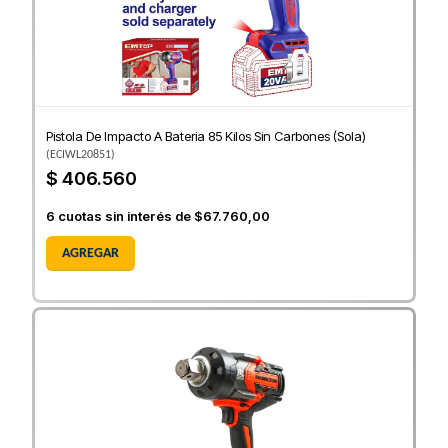
Pistola De Impacto A Bateria 85 Kilos Sin Carbones (Sola)
(
ECIWL20851
)
$ 406.560
6
cuotas sin interés de
$67.760,00
AGREGAR