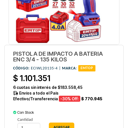
PISTOLA DE IMPACTO A BATERIA
ENC 3/4 - 135 KILOS
CÓDIGO:
ECIWL20135-4 |
MARCA
:
EMTOP
$ 1.101.351
6
cuotas sin interés de
$183.558,45
Envíos a todo el País
Efectivo/Transferencia
-30
% Off:
$ 770.945
Con Stock
Cantidad