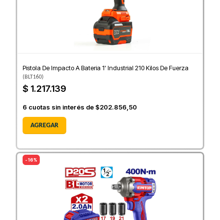
Pistola De Impacto A Bateria 1' Industrial 210 Kilos De Fuerza
(
BLT160
)
$ 1.217.139
6
cuotas sin interés de
$202.856,50
AGREGAR
- 16%