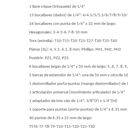
1 llave crique (trinquete) de 1/4"
13 bocallaves (dados) de 1/4": 4/4.5/5/5.5/6/7/8/9/1
24 bocallaves con punta de 1/4" x 32 mm de largo:
Hexagonales: 3-4-5-6-7-8-10 mm
Torx (estrella): T10-T15-T20-T25-T27-T30-T35-T40
Planas (SL): 4, 5.5, 6.5, 8 mm; Phillips: PH1, PH2, PH3
Pozidriv: PZ1, PZ2, PZ3
6 bocallaves largas de 1/4" y 50 mm de largo: 5, 6, 7, 8, 
2 barras de extensión de 1/4": una de 50 mm y otra de 
1 destornillador porta-puntas (mango destornillador) de
1 articulación universal (movimiento articulado) de 1/4"
1 adaptador de tres vías de 1/4": 3/8"(F) x 1/4"(M)
1 soporte para puntas (porta-puntas) de 1/4" x 6.35 mm
40 puntas de 6.35 x 25 mm de largo:
T5T6-T7-T8-T9-T10-T15-T20-T25-T30