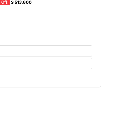
 Off:
$ 513.600