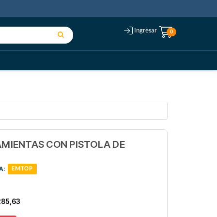
Ingresar
0
RAMIENTAS CON PISTOLA DE
A
:
EMTOP
285,63