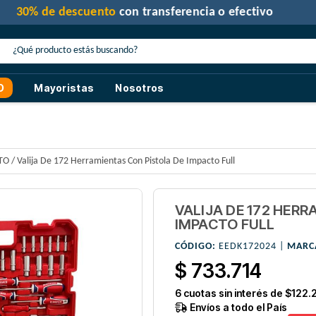
30% de descuento
con transferencia o efectivo
O
Mayoristas
Nosotros
TO
/
Valija De 172 Herramientas Con Pistola De Impacto Full
VALIJA DE 172 HER
IMPACTO FULL
CÓDIGO:
EEDK172024 |
MARC
$ 733.714
6
cuotas sin interés de
$122.
Envíos a todo el País