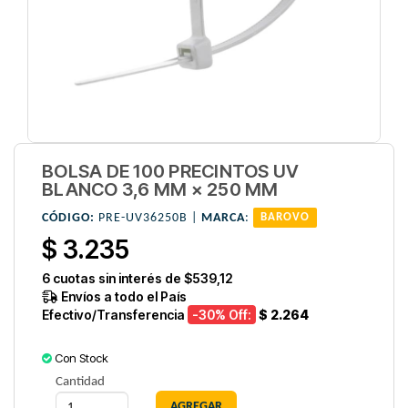
BOLSA DE 100 PRECINTOS UV
BLANCO 3,6 MM × 250 MM
CÓDIGO:
PRE-UV36250B |
MARCA
:
BAROVO
$ 3.235
6
cuotas sin interés de
$539,12
Envíos a todo el País
Efectivo/Transferencia
-30
% Off:
$ 2.264
Con Stock
Cantidad