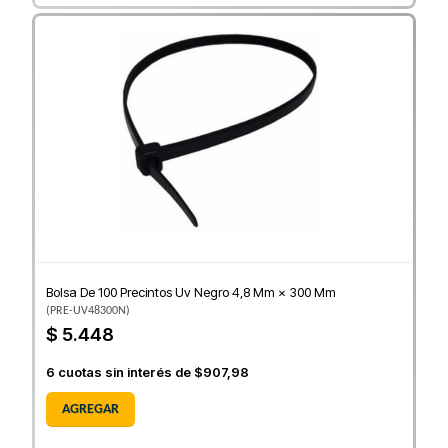
Bolsa De 100 Precintos Uv Negro 4,8 Mm × 300 Mm
(
PRE-UV48300N
)
$ 5.448
6
cuotas sin interés de
$907,98
AGREGAR