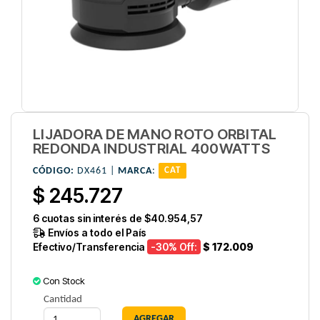
LIJADORA DE MANO ROTO ORBITAL
REDONDA INDUSTRIAL 400WATTS
CÓDIGO:
DX461 |
MARCA
:
CAT
$ 245.727
6
cuotas sin interés de
$40.954,57
Envíos a todo el País
Efectivo/Transferencia
-30
% Off:
$ 172.009
Con Stock
Cantidad