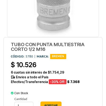
TUBO CON PUNTA MULTIESTRIA
CORTO 1/2 M16
CÓDIGO:
5780 |
MARCA
:
BREMEN
$ 10.526
6
cuotas sin interés de
$1.754,29
Envíos a todo el País
Efectivo/Transferencia
-30
% Off:
$ 7.368
Con Stock
Cantidad