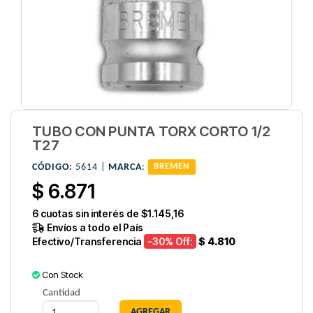
TUBO CON PUNTA TORX CORTO 1/2
T27
CÓDIGO:
5614 |
MARCA
:
BREMEN
$ 6.871
6
cuotas sin interés de
$1.145,16
Envíos a todo el País
Efectivo/Transferencia
-30
% Off:
$ 4.810
Con Stock
Cantidad