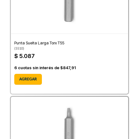
Punta Suelta Larga Torx T55
(
5510
)
$ 5.087
6
cuotas sin interés de
$847,91
AGREGAR