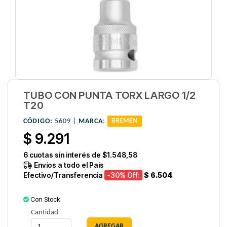
TUBO CON PUNTA TORX LARGO 1/2
T20
CÓDIGO:
5609 |
MARCA
:
BREMEN
$ 9.291
6
cuotas sin interés de
$1.548,58
Envíos a todo el País
Efectivo/Transferencia
-30
% Off:
$ 6.504
Con Stock
Cantidad