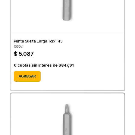
Punta Suelta Larga Torx T45
(
5508
)
$ 5.087
6
cuotas sin interés de
$847,91
AGREGAR