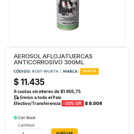
AEROSOL AFLOJATUERCAS
ANTICORROSIVO 300ML
CÓDIGO:
ROST-WURTH |
MARCA
:
WURTH
$ 11.435
6
cuotas sin interés de
$1.905,75
Envíos a todo el País
Efectivo/Transferencia
-30
% Off:
$ 8.004
Con Stock
Cantidad