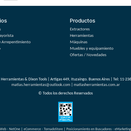
ios
Productos
s
Extractores
yorista
Herramientas
 Arrepentimiento
Máquinas
o
Muebles y equipamiento
Ofertas / Novedades
 Herramientas & Dixon Tools | Artigas 449, Ituzaingo. Buenos Aires | Tel:
11-23
matias.herramientas@outlook.com
|
matiasherramientas.com.ar
© Todos los derechos Reservados
 Web - NetOne
|
eCommerce - TornadoStore
|
Posicionamiento en Buscadores - eMarketin