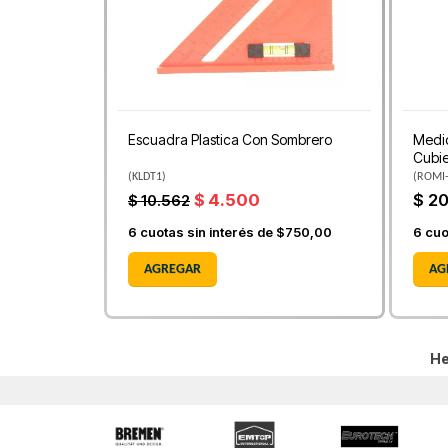
Escuadra Plastica Con Sombrero
Medid
Cubie
(
KLDT1
)
(
ROMI
$ 4.500
$ 2
$ 10.562
6
cuotas sin interés de
$750,00
6
cuo
AGREGAR
AG
He