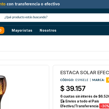
30% de descuento
con transferencia o efectivo
O
Mayoristas
Nosotros
ESTACA SOLAR EFE
CÓDIGO:
ES96ELE |
MARCA
:
$ 39.157
6
cuotas sin interés de
$6.52
Envíos a todo el País
Efectivo/Transferencia
-30
%