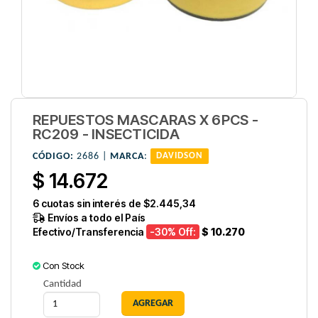
REPUESTOS MASCARAS X 6PCS -
RC209 - INSECTICIDA
CÓDIGO:
2686 |
MARCA
:
DAVIDSON
$ 14.672
6
cuotas sin interés de
$2.445,34
Envíos a todo el País
Efectivo/Transferencia
-30
% Off:
$ 10.270
Con Stock
Cantidad