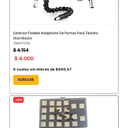
Extensor Flexible Adaptador De Puntas Para Taladro
Atornillador
(
DAAI-FLEX
)
$ 4.154
$ 4.000
6
cuotas sin interés de
$666,67
AGREGAR
- 65%