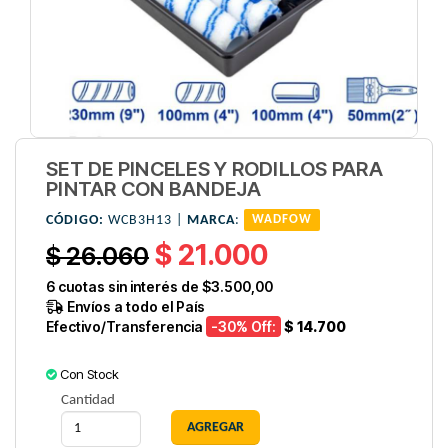
SET DE PINCELES Y RODILLOS PARA
PINTAR CON BANDEJA
CÓDIGO:
WCB3H13 |
MARCA
:
WADFOW
$ 21.000
$ 26.060
6
cuotas sin interés de
$3.500,00
Envíos a todo el País
Efectivo/Transferencia
-30
% Off:
$ 14.700
Con Stock
Cantidad