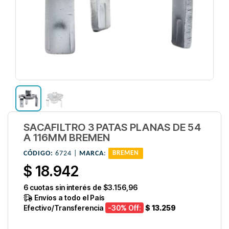
SACAFILTRO 3 PATAS PLANAS DE 54
A 116MM BREMEN
CÓDIGO:
6724 |
MARCA
:
BREMEN
$ 18.942
6
cuotas sin interés de
$3.156,96
Envíos a todo el País
Efectivo/Transferencia
-30
% Off:
$ 13.259