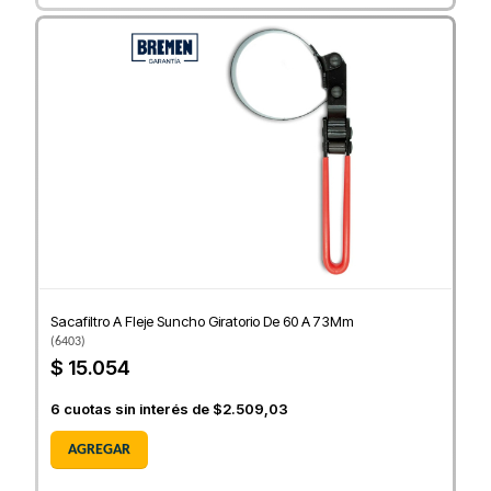
Sacafiltro A Fleje Suncho Giratorio De 60 A 73Mm
(
6403
)
$ 15.054
6
cuotas sin interés de
$2.509,03
AGREGAR