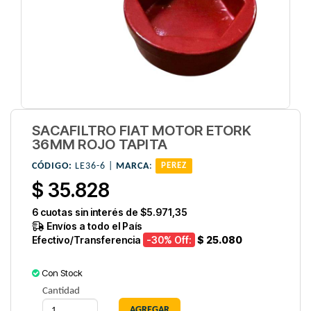
SACAFILTRO FIAT MOTOR ETORK
36MM ROJO TAPITA
CÓDIGO:
LE36-6 |
MARCA
:
PEREZ
$ 35.828
6
cuotas sin interés de
$5.971,35
Envíos a todo el País
Efectivo/Transferencia
-30
% Off:
$ 25.080
Con Stock
Cantidad