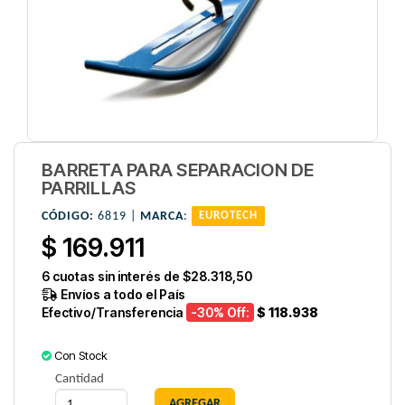
BARRETA PARA SEPARACION DE
PARRILLAS
CÓDIGO:
6819 |
MARCA
:
EUROTECH
$ 169.911
6
cuotas sin interés de
$28.318,50
Envíos a todo el País
Efectivo/Transferencia
-30
% Off:
$ 118.938
Con Stock
Cantidad