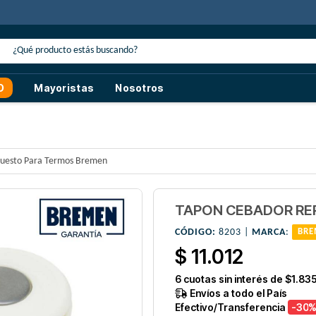
0% de descuento
con transferencia o efectivo
O
Mayoristas
Nosotros
uesto Para Termos Bremen
TAPON CEBADOR RE
CÓDIGO:
8203 |
MARCA
:
BRE
$ 11.012
6
cuotas sin interés de
$1.83
Envíos a todo el País
Efectivo/Transferencia
-30
%