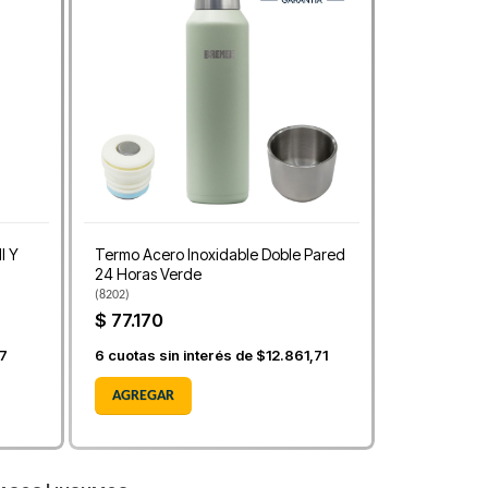
l Y
Termo Acero Inoxidable Doble Pared
24 Horas Verde
(
8202
)
$ 77.170
7
6
cuotas sin interés de
$12.861,71
AGREGAR