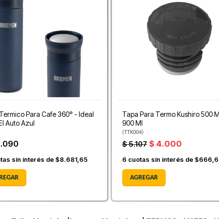
Termico Para Cafe 360° - Ideal
Tapa Para Termo Kushiro 500 M
El Auto Azul
900 Ml
(
TTK004
)
2.090
$ 4.000
$ 5.107
tas sin interés de
$8.681,65
6
cuotas sin interés de
$666,6
REGAR
AGREGAR