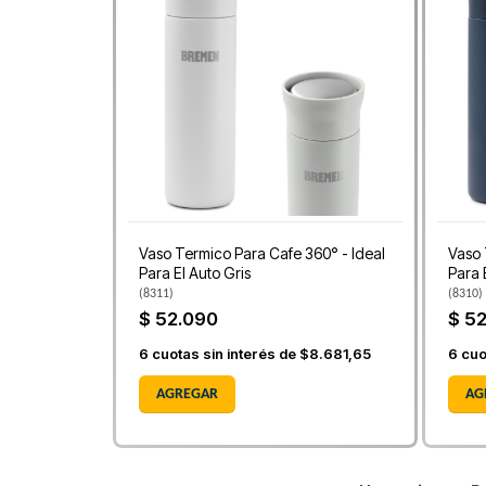
Vaso Termico Para Cafe 360° - Ideal
Vaso 
Para El Auto Gris
Para 
(
8311
)
(
8310
)
$ 52.090
$ 5
6
cuotas sin interés de
$8.681,65
6
cuo
AGREGAR
AG