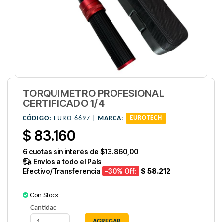
TORQUIMETRO PROFESIONAL
CERTIFICADO 1/4
CÓDIGO:
EURO-6697 |
MARCA
:
EUROTECH
$ 83.160
6
cuotas sin interés de
$13.860,00
Envíos a todo el País
Efectivo/Transferencia
-30
% Off:
$ 58.212
Con Stock
Cantidad