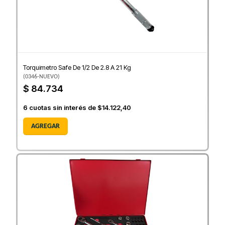
Torquimetro Safe De 1/2 De 2.8 A 21 Kg
(
0346-NUEVO
)
$ 84.734
6
cuotas sin interés de
$14.122,40
AGREGAR