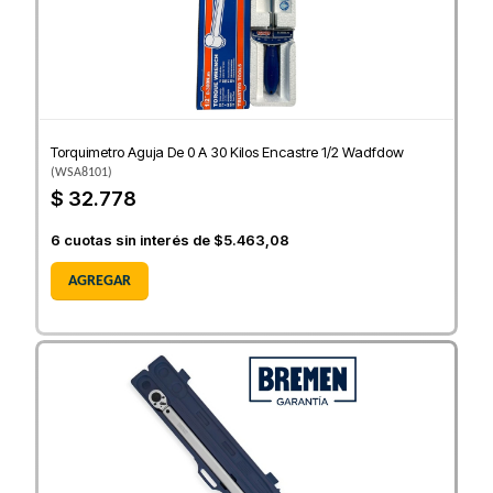
Torquimetro Aguja De 0 A 30 Kilos Encastre 1/2 Wadfdow
(
WSA8101
)
$ 32.778
6
cuotas sin interés de
$5.463,08
AGREGAR