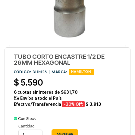
TUBO CORTO ENCASTRE 1/2 DE
26MM HEXAGONAL
CÓDIGO:
BHM26 |
MARCA
:
HAMILTON
$ 5.590
6
cuotas sin interés de
$931,70
Envíos a todo el País
Efectivo/Transferencia
-30
% Off:
$ 3.913
Con Stock
Cantidad