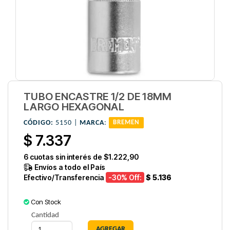
TUBO ENCASTRE 1/2 DE 18MM
LARGO HEXAGONAL
CÓDIGO:
5150 |
MARCA
:
BREMEN
$ 7.337
6
cuotas sin interés de
$1.222,90
Envíos a todo el País
Efectivo/Transferencia
-30
% Off:
$ 5.136
Con Stock
Cantidad