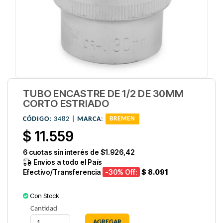
TUBO ENCASTRE DE 1/2 DE 30MM
CORTO ESTRIADO
CÓDIGO:
3482 |
MARCA
:
BREMEN
$ 11.559
6
cuotas sin interés de
$1.926,42
Envíos a todo el País
Efectivo/Transferencia
-30
% Off:
$ 8.091
Con Stock
Cantidad