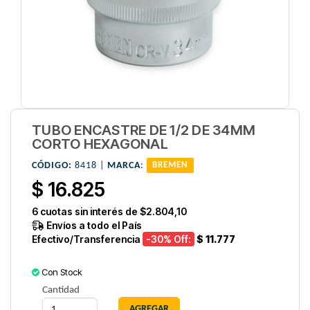
TUBO ENCASTRE DE 1/2 DE 34MM
CORTO HEXAGONAL
CÓDIGO:
8418 |
MARCA
:
BREMEN
$ 16.825
6
cuotas sin interés de
$2.804,10
Envíos a todo el País
Efectivo/Transferencia
-30
% Off:
$ 11.777
Con Stock
Cantidad