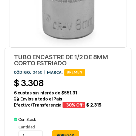
TUBO ENCASTRE DE 1/2 DE 8MM
CORTO ESTRIADO
CÓDIGO:
3460 |
MARCA
:
BREMEN
$ 3.308
6
cuotas sin interés de
$551,31
Envíos a todo el País
Efectivo/Transferencia
-30
% Off:
$ 2.315
Con Stock
Cantidad