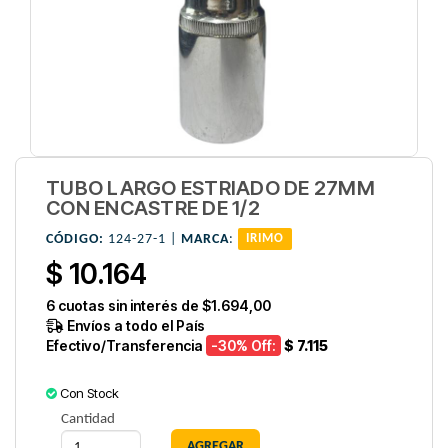
TUBO LARGO ESTRIADO DE 27MM
CON ENCASTRE DE 1/2
CÓDIGO:
124-27-1 |
MARCA
:
IRIMO
$ 10.164
6
cuotas sin interés de
$1.694,00
Envíos a todo el País
Efectivo/Transferencia
-30
% Off:
$ 7.115
Con Stock
Cantidad