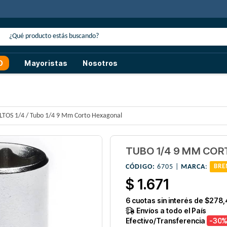
ansferencia o efectivo
O
Mayoristas
Nosotros
LTOS 1/4
/
Tubo 1/4 9 Mm Corto Hexagonal
TUBO 1/4 9 MM CO
CÓDIGO:
6705 |
MARCA
:
BRE
$ 1.671
6
cuotas sin interés de
$278,
Envíos a todo el País
Efectivo/Transferencia
-30
%