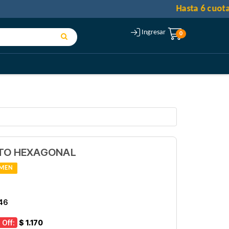
Ingresar
0
RTO HEXAGONAL
MEN
46
 Off:
$ 1.170