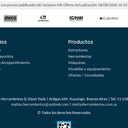
Los precios publicados NO incluyen IVA
Última Actualización: 06/08/2026 16:10
ios
Productos
s
Extractores
yorista
Herramientas
 Arrepentimiento
Máquinas
o
Muebles y equipamiento
Ofertas / Novedades
 Herramientas & Dixon Tools | Artigas 449, Ituzaingo. Buenos Aires | Tel:
11-23
matias.herramientas@outlook.com
|
matiasherramientas.com.ar
© Todos los derechos Reservados