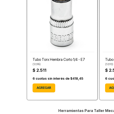
Tubo Torx Hembra Corto 1/4 - E7
Tubo 
(
5196
)
(
5193
)
$ 2.511
$ 2.
6
cuotas sin interés de
$418,45
6
cuo
AGREGAR
AG
Herramientas Para Taller Me