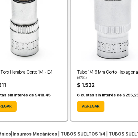
Torx Hembra Corto 1/4 - E4
Tubo 1/4 6 Mm Corto Hexagona
(
6701
)
511
$ 1.532
tas sin interés de
$418,45
6
cuotas sin interés de
$255,2
REGAR
AGREGAR
cánico|Insumos Mecánicos |
TUBOS SUELTOS 1/4
|
TUBOS SUEL