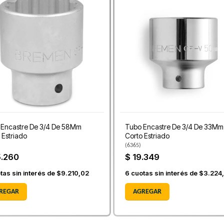
 Encastre De 3/4 De 58Mm
Tubo Encastre De 3/4 De 33Mm
 Estriado
Corto Estriado
(
6365
)
5.260
$ 19.349
tas sin interés de
$9.210,02
6
cuotas sin interés de
$3.224
REGAR
AGREGAR