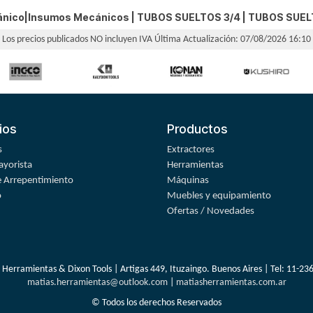
ánico|Insumos Mecánicos |
TUBOS SUELTOS 3/4
|
TUBOS SUEL
Los precios publicados NO incluyen IVA
Última Actualización: 07/08/2026 16:10
ios
Productos
s
Extractores
yorista
Herramientas
 Arrepentimiento
Máquinas
o
Muebles y equipamiento
Ofertas / Novedades
 Herramientas & Dixon Tools | Artigas 449, Ituzaingo. Buenos Aires | Tel:
11-23
matias.herramientas@outlook.com
|
matiasherramientas.com.ar
© Todos los derechos Reservados