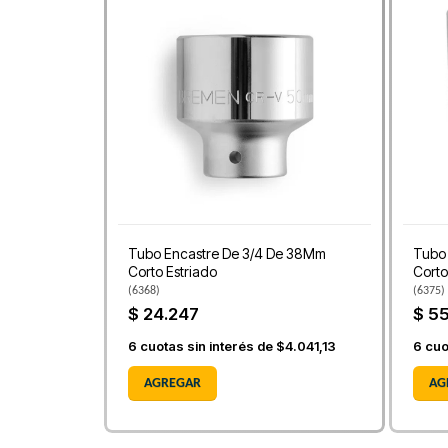
Tubo Encastre De 3/4 De 38Mm
Tubo
Corto Estriado
Corto
(
6368
)
(
6375
)
$ 24.247
$ 5
6
cuotas sin interés de
$4.041,13
6
cuo
AGREGAR
AG