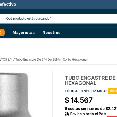
30% de descuento
con transferencia o efectivo
O
Mayoristas
Nosotros
LTOS 3/4
/
Tubo Encastre De 3/4 De 28Mm Corto Hexagonal
TUBO ENCASTRE DE
HEXAGONAL
CÓDIGO:
3781 |
MARCA
:
BRE
$ 14.567
6
cuotas sin interés de
$2.42
Envíos a todo el País