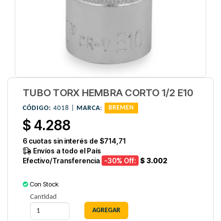
TUBO TORX HEMBRA CORTO 1/2 E10
CÓDIGO:
4018 |
MARCA
:
BREMEN
$ 4.288
6
cuotas sin interés de
$714,71
Envíos a todo el País
Efectivo/Transferencia
-30
% Off:
$ 3.002
Con Stock
Cantidad