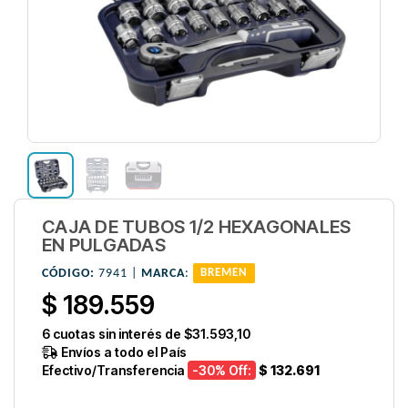
CAJA DE TUBOS 1/2 HEXAGONALES
EN PULGADAS
CÓDIGO:
7941 |
MARCA
:
BREMEN
$ 189.559
6
cuotas sin interés de
$31.593,10
Envíos a todo el País
Efectivo/Transferencia
-30
% Off:
$ 132.691