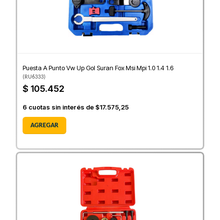
Puesta A Punto Vw Up Gol Suran Fox Msi Mpi 1.0 1.4 1.6
(
RU6333
)
$ 105.452
6
cuotas sin interés de
$17.575,25
AGREGAR