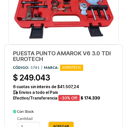
PUESTA PUNTO AMAROK V6 3.0 TDI
EUROTECH
CÓDIGO:
5761 |
MARCA
:
EUROTECH
$ 249.043
6
cuotas sin interés de
$41.507,24
Envíos a todo el País
Efectivo/Transferencia
-30
% Off:
$ 174.330
Con Stock
Cantidad