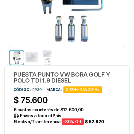
PUESTA PUNTO VW BORA GOLF Y
POLO TDI 1.9 DIESEL
CÓDIGO:
PP30 |
MARCA
:
DIXON-NACIONAL
$ 75.600
6
cuotas sin interés de
$12.600,00
Envíos a todo el País
Efectivo/Transferencia
-30
% Off:
$ 52.920