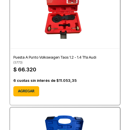
Puesta A Punto Volkswagen Taos 1.2 - 1.4 Tfsi Audi
(
5773
)
$ 66.320
6
cuotas sin interés de
$11.053,35
AGREGAR