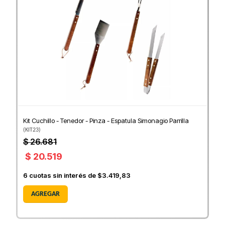
Kit Cuchillo - Tenedor - Pinza - Espatula Simonagio Parrilla
(
KIT23
)
$ 26.681
$ 20.519
6
cuotas sin interés de
$3.419,83
AGREGAR