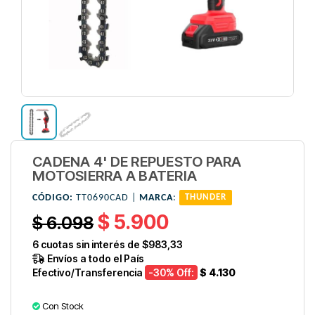
CADENA 4' DE REPUESTO PARA
MOTOSIERRA A BATERIA
CÓDIGO:
TT0690CAD |
MARCA
:
THUNDER
$ 5.900
$ 6.098
6
cuotas sin interés de
$983,33
Envíos a todo el País
Efectivo/Transferencia
-30
% Off:
$ 4.130
Con Stock