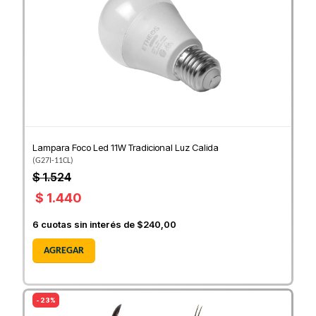
Lampara Foco Led 11W Tradicional Luz Calida
(
G27I-11CL
)
$ 1.524
$ 1.440
6
cuotas sin interés de
$240,00
AGREGAR
- 23%