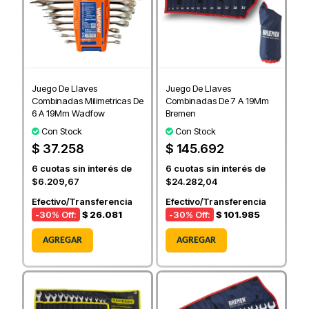
Juego De Llaves
Juego De Llaves
Combinadas Milimetricas De
Combinadas De 7 A 19Mm
6 A 19Mm Wadfow
Bremen
Con Stock
Con Stock
$ 37.258
$ 145.692
6
cuotas sin interés de
6
cuotas sin interés de
$6.209,67
$24.282,04
Efectivo/Transferencia
Efectivo/Transferencia
-30
% Off:
$ 26.081
-30
% Off:
$ 101.985
AGREGAR
AGREGAR