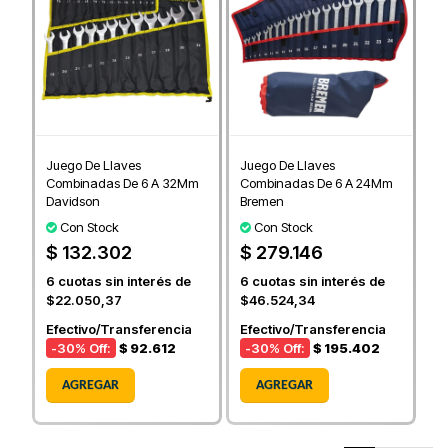
Juego De Llaves
Juego De Llaves
Combinadas De 6 A 32Mm
Combinadas De 6 A 24Mm
Davidson
Bremen
Con Stock
Con Stock
$ 132.302
$ 279.146
6
cuotas sin interés de
6
cuotas sin interés de
$22.050,37
$46.524,34
Efectivo/Transferencia
Efectivo/Transferencia
-30
% Off:
$ 92.612
-30
% Off:
$ 195.402
AGREGAR
AGREGAR