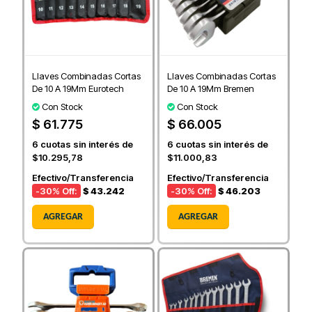
Llaves Combinadas Cortas
Llaves Combinadas Cortas
De 10 A 19Mm Eurotech
De 10 A 19Mm Bremen
Con Stock
Con Stock
$ 61.775
$ 66.005
6
cuotas sin interés de
6
cuotas sin interés de
$10.295,78
$11.000,83
Efectivo/Transferencia
Efectivo/Transferencia
-30
% Off:
$ 43.242
-30
% Off:
$ 46.203
AGREGAR
AGREGAR