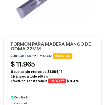
FORMON PARA MADERA MANGO DE
GOMA 22MM
CÓDIGO:
FMG22 |
MARCA
:
HAMILTON
$ 11.965
6
cuotas sin interés de
$1.994,17
Envíos a todo el País
Efectivo/Transferencia
-30
% Off:
$ 8.376
Con Stock
Cantidad