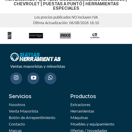
CHEVROLET
|
PUESTAS A PUNTO
|
HERRAMIENTAS
ESPECIALES
Los precios publicados NO incluyen IVA
Última Actualización: 06/08/2026 16:10
Ventas mayoristas y minoristas
Servicios
Productos
Nosotros
Extractores
Venta Mayorista
Herramientas
Botón de Arrepentimiento
Máquinas
Contacto
Muebles y equipamiento
Marcas
Ofertas / Novedades