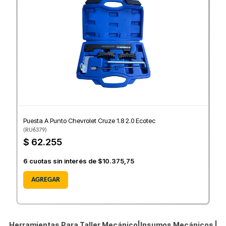
Puesta A Punto Chevrolet Cruze 1.8 2.0 Ecotec
(
RU6379
)
$ 62.255
6
cuotas sin interés de
$10.375,75
AGREGAR
Herramientas Para Taller Mecánico|Insumos Mecánicos |