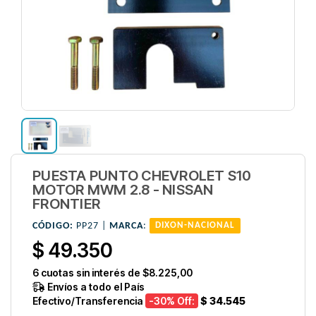
PUESTA PUNTO CHEVROLET S10
MOTOR MWM 2.8 - NISSAN
FRONTIER
CÓDIGO:
PP27 |
MARCA
:
DIXON-NACIONAL
$ 49.350
6
cuotas sin interés de
$8.225,00
Envíos a todo el País
Efectivo/Transferencia
-30
% Off:
$ 34.545