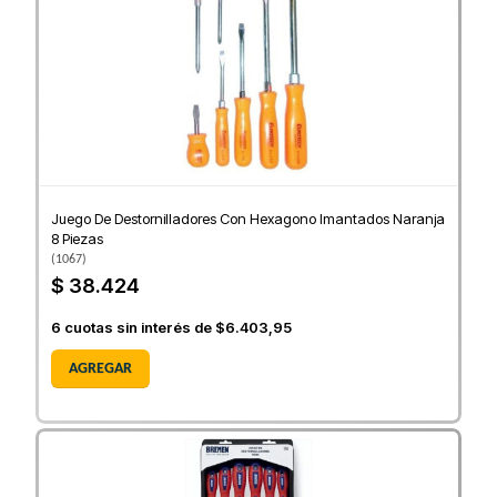
Juego De Destornilladores Con Hexagono Imantados Naranja
8 Piezas
(
1067
)
$ 38.424
6
cuotas sin interés de
$6.403,95
AGREGAR