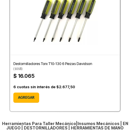
Destornilladores Torx T10-130 6 Piezas Davidson
(
1018
)
$ 16.065
6
cuotas sin interés de
$2.677,50
AGREGAR
Herramientas Para Taller Mecánico|Insumos Mecánicos |
EN
JUEGO
|
DESTORNILLADORES
|
HERRAMIENTAS DE MANO