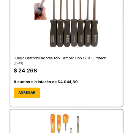
Juego Destornilladores Torx Tamper Con Guia Eurotech
(
2749
)
$ 24.268
6
cuotas sin interés de
$4.044,60
AGREGAR