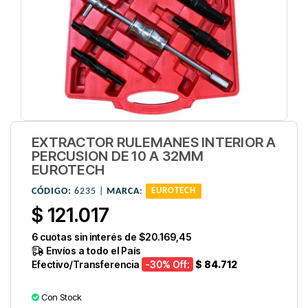
EXTRACTOR RULEMANES INTERIOR A
PERCUSION DE 10 A 32MM
EUROTECH
CÓDIGO:
6235 |
MARCA
:
EUROTECH
$ 121.017
6
cuotas sin interés de
$20.169,45
Envíos a todo el País
Efectivo/Transferencia
-30
% Off:
$ 84.712
Con Stock