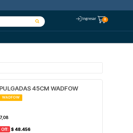
Ingresar
0
8 PULGADAS 45CM WADFOW
WADFOW
7,08
 Off:
$ 48.456