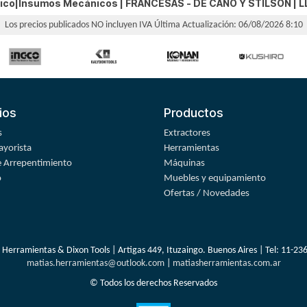
nico|Insumos Mecánicos |
FRANCESAS - DE CAÑO Y STILSON
|
L
Los precios publicados NO incluyen IVA
Última Actualización: 06/08/2026 8:10
ios
Productos
s
Extractores
yorista
Herramientas
 Arrepentimiento
Máquinas
o
Muebles y equipamiento
Ofertas / Novedades
 Herramientas & Dixon Tools | Artigas 449, Ituzaingo. Buenos Aires | Tel:
11-23
matias.herramientas@outlook.com
|
matiasherramientas.com.ar
© Todos los derechos Reservados