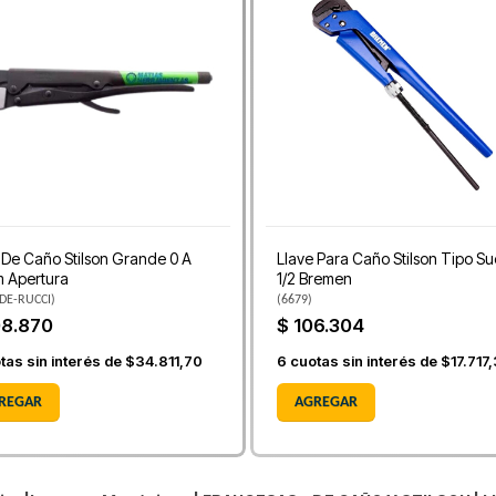
 De Caño Stilson Grande 0 A
Llave Para Caño Stilson Tipo S
 Apertura
1/2 Bremen
DE-RUCCI
)
(
6679
)
08.870
$ 106.304
tas sin interés de
$34.811,70
6
cuotas sin interés de
$17.717
REGAR
AGREGAR