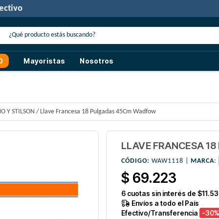
30% de descuento
con transferencia o efectivo
O
Mayoristas
Nosotros
ÑO Y STILSON
/
Llave Francesa 18 Pulgadas 45Cm Wadfow
LLAVE FRANCESA 1
CÓDIGO:
WAW1118 |
MARCA
:
$ 69.223
6
cuotas sin interés de
$11.53
Envíos a todo el País
Efectivo/Transferencia
-30
%