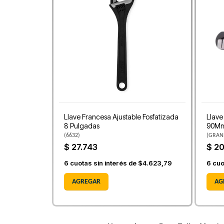
Llave Francesa Ajustable Fosfatizada
Llave
8 Pulgadas
90Mm
(
6632
)
(
GRAN
$ 27.743
$ 2
6
cuotas sin interés de
$4.623,79
6
cuo
AGREGAR
AG