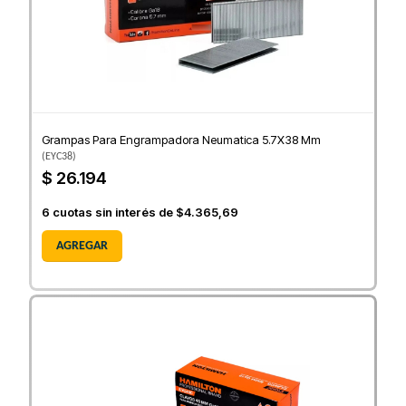
Grampas Para Engrampadora Neumatica 5.7X38 Mm
(
EYC38
)
$ 26.194
6
cuotas sin interés de
$4.365,69
AGREGAR