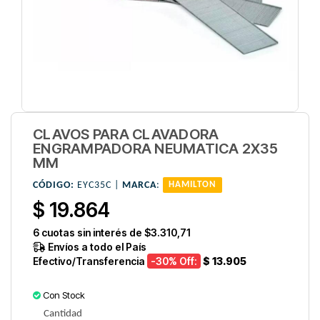
CLAVOS PARA CLAVADORA
ENGRAMPADORA NEUMATICA 2X35
MM
CÓDIGO:
EYC35C |
MARCA
:
HAMILTON
$ 19.864
6
cuotas sin interés de
$3.310,71
Envíos a todo el País
Efectivo/Transferencia
-30
% Off:
$ 13.905
Con Stock
Cantidad