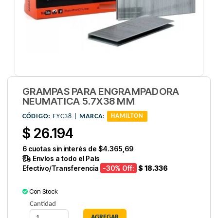
GRAMPAS PARA ENGRAMPADORA
NEUMATICA 5.7X38 MM
CÓDIGO:
EYC38 |
MARCA
:
HAMILTON
$ 26.194
6
cuotas sin interés de
$4.365,69
Envíos a todo el País
Efectivo/Transferencia
-30
% Off:
$ 18.336
Con Stock
Cantidad