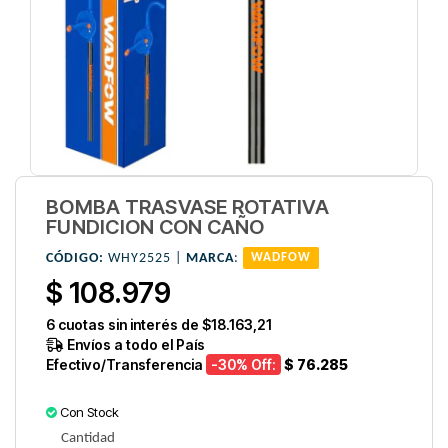
BOMBA TRASVASE ROTATIVA
FUNDICION CON CAÑO
CÓDIGO:
WHY2525 |
MARCA
:
WADFOW
$ 108.979
6
cuotas sin interés de
$18.163,21
Envíos a todo el País
Efectivo/Transferencia
-30
% Off:
$ 76.285
Con Stock
Cantidad