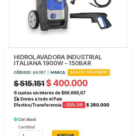
HIDROLAVADORA INDUSTRIAL
ITALIANA 1900W - 150BAR
CÓDIGO:
AN387 |
MARCA
:
ANNOVI REVERBERI
$ 400.000
$ 515.151
6
cuotas sin interés de
$66.666,67
Envíos a todo el País
Efectivo/Transferencia
-30
% Off:
$ 280.000
Con Stock
Cantidad