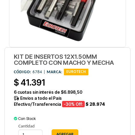
KIT DE INSERTOS 12X1.50MM
COMPLETO CON MACHO Y MECHA
CÓDIGO:
6784 |
MARCA
:
EUROTECH
$ 41.391
6
cuotas sin interés de
$6.898,50
Envíos a todo el País
Efectivo/Transferencia
-30
% Off:
$ 28.974
Con Stock
Cantidad