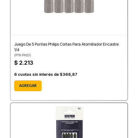
Juego De 5 Puntas Philips Cortas Para Atornillador Encastre
1/4
(
PTK-PH25
)
$ 2.213
6
cuotas sin interés de
$368,87
AGREGAR