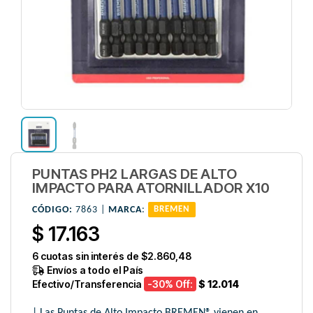
PUNTAS PH2 LARGAS DE ALTO
IMPACTO PARA ATORNILLADOR X10
CÓDIGO:
7863 |
MARCA
:
BREMEN
$ 17.163
6
cuotas sin interés de
$2.860,48
Envíos a todo el País
Efectivo/Transferencia
-30
% Off:
$ 12.014