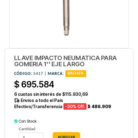
LLAVE IMPACTO NEUMATICA PARA
GOMERIA 1'' EJE LARGO
CÓDIGO:
5417 |
MARCA
:
BREMEN
$ 695.584
6
cuotas sin interés de
$115.930,69
Envíos a todo el País
Efectivo/Transferencia
-30
% Off:
$ 486.909
Con Stock
Cantidad