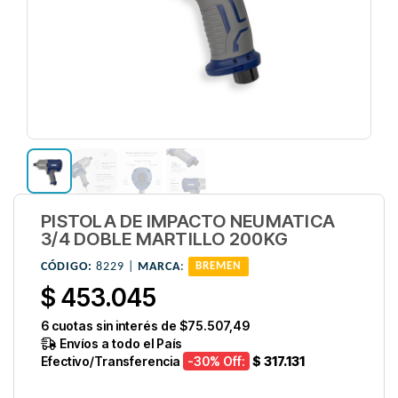
PISTOLA DE IMPACTO NEUMATICA
3/4 DOBLE MARTILLO 200KG
CÓDIGO:
8229 |
MARCA
:
BREMEN
$ 453.045
6
cuotas sin interés de
$75.507,49
Envíos a todo el País
Efectivo/Transferencia
-30
% Off:
$ 317.131