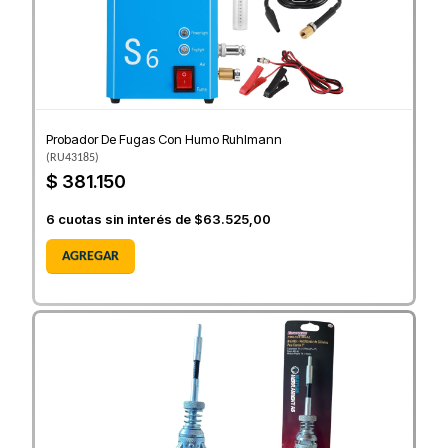
Probador De Fugas Con Humo Ruhlmann
(
RU43185
)
$ 381.150
6
cuotas sin interés de
$63.525,00
AGREGAR