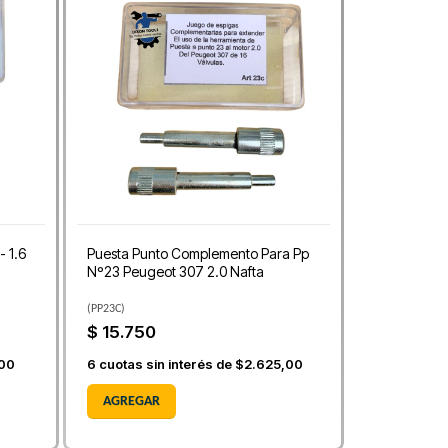
- 1.6
Puesta Punto Complemento Para Pp
Nº23 Peugeot 307 2.0 Nafta
(
PP23C
)
$ 15.750
,00
6
cuotas sin interés de
$2.625,00
AGREGAR