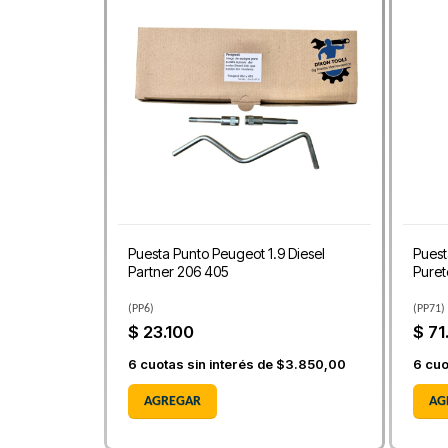
Puesta Punto Peugeot 1.9 Diesel
Puest
Partner 206 405
Puret
(
PP6
)
(
PP71
)
$ 23.100
$ 71
6
cuotas sin interés de
$3.850,00
6
cuo
AGREGAR
AG