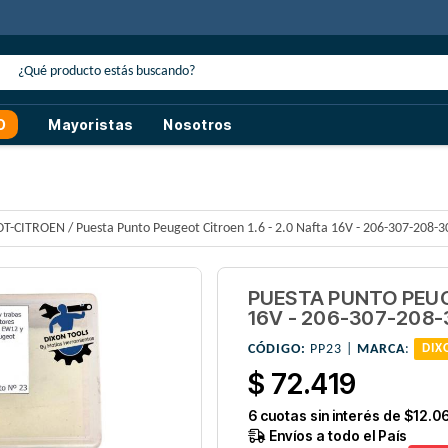
e descuento
con transferencia o efectivo
O
Mayoristas
Nosotros
T-CITROEN
/
Puesta Punto Peugeot Citroen 1.6 - 2.0 Nafta 16V - 206-307-208-3
PUESTA PUNTO PEUGE
16V - 206-307-208-
CÓDIGO:
PP23 |
MARCA
:
DIX
$ 72.419
6
cuotas sin interés de
$12.0
Envíos a todo el País