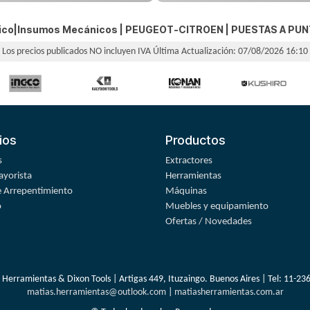
nico|Insumos Mecánicos |
PEUGEOT-CITROEN
|
PUESTAS A PU
Los precios publicados NO incluyen IVA
Última Actualización: 07/08/2026 16:10
ios
Productos
s
Extractores
yorista
Herramientas
 Arrepentimiento
Máquinas
o
Muebles y equipamiento
Ofertas / Novedades
 Herramientas & Dixon Tools | Artigas 449, Ituzaingo. Buenos Aires | Tel:
11-23
matias.herramientas@outlook.com
|
matiasherramientas.com.ar