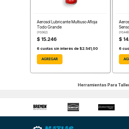
Aerosol Lubricante Multiuso Afloja
Aeros
Todo Grande
Senso
(
91062
)
(
91448
$ 15.246
$ 14
6
cuotas sin interés de
$2.541,00
6
cuo
AGREGAR
AG
Herramientas Para Tall