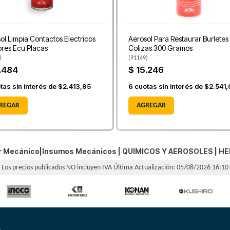
ol Limpia Contactos Electricos
Aerosol Para Restaurar Burletes
res Ecu Placas
Colizas 300 Gramos
)
(
91149
)
.484
$ 15.246
tas sin interés de
$2.413,95
6
cuotas sin interés de
$2.541,
REGAR
AGREGAR
er Mecánico|Insumos Mecánicos |
QUIMICOS Y AEROSOLES
|
HE
Los precios publicados NO incluyen IVA
Última Actualización: 05/08/2026 16:10