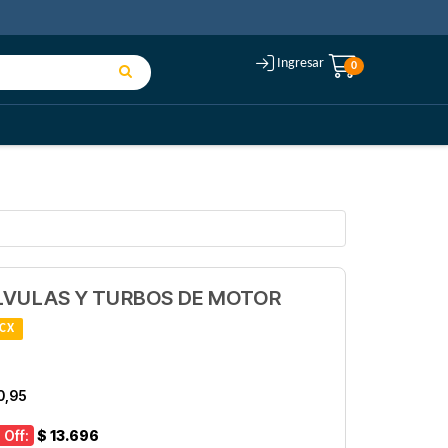
Ingresar
0
LVULAS Y TURBOS DE MOTOR
CX
0,95
 Off:
$ 13.696