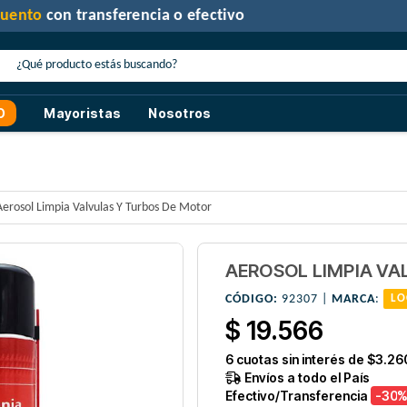
30% de descuento
con transferencia o efectivo
O
Mayoristas
Nosotros
Aerosol Limpia Valvulas Y Turbos De Motor
AEROSOL LIMPIA VA
CÓDIGO:
92307 |
MARCA
:
LO
$ 19.566
6
cuotas sin interés de
$3.26
Envíos a todo el País
Efectivo/Transferencia
-30
%