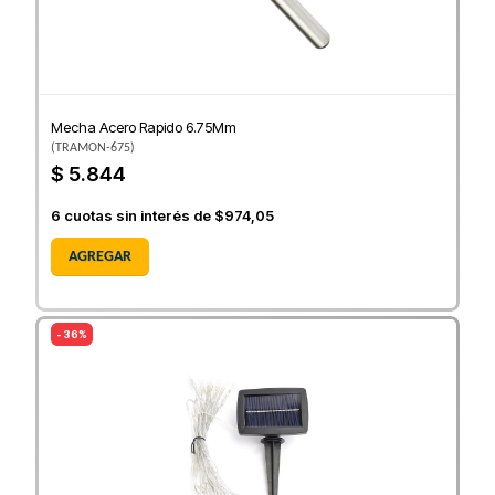
Mecha Acero Rapido 6.75Mm
(
TRAMON-675
)
$ 5.844
6
cuotas sin interés de
$974,05
AGREGAR
- 36%