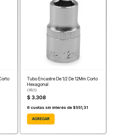
Corto
Tubo Encastre De 1/2 De 12Mm Corto
Hexagonal
(
3821
)
$ 3.308
6
cuotas sin interés de
$551,31
AGREGAR