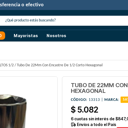
30% de descuento
con transferencia o efectivo
O
Mayoristas
Nosotros
LTOS 1/2
/
Tubo De 22Mm Con Encastre De 1/2 Corto Hexagonal
TUBO DE 22MM CON 
HEXAGONAL
CÓDIGO:
13313 |
MARCA
:
SA
$ 5.082
6
cuotas sin interés de
$847,
Envíos a todo el País