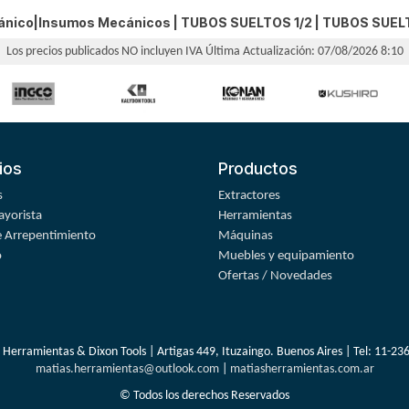
cánico|Insumos Mecánicos |
TUBOS SUELTOS 1/2
|
TUBOS SUEL
Los precios publicados NO incluyen IVA
Última Actualización: 07/08/2026 8:10
ios
Productos
s
Extractores
yorista
Herramientas
 Arrepentimiento
Máquinas
o
Muebles y equipamiento
Ofertas / Novedades
 Herramientas & Dixon Tools | Artigas 449, Ituzaingo. Buenos Aires | Tel:
11-23
matias.herramientas@outlook.com
|
matiasherramientas.com.ar
© Todos los derechos Reservados