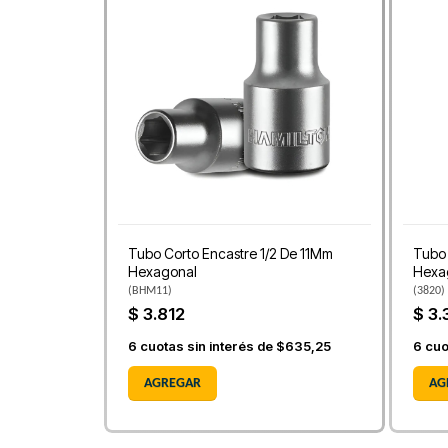
Tubo Corto Encastre 1/2 De 11Mm
Tubo 
Hexagonal
Hexa
(
BHM11
)
(
3820
)
$ 3.812
$ 3.
6
cuotas sin interés de
$635,25
6
cuo
AGREGAR
AG