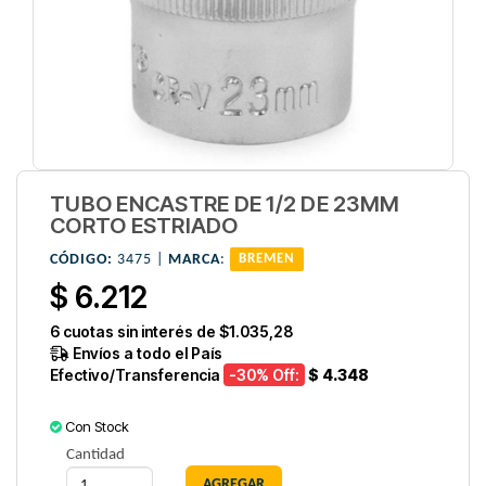
TUBO ENCASTRE DE 1/2 DE 23MM
CORTO ESTRIADO
CÓDIGO:
3475 |
MARCA
:
BREMEN
$ 6.212
6
cuotas sin interés de
$1.035,28
Envíos a todo el País
Efectivo/Transferencia
-30
% Off:
$ 4.348
Con Stock
Cantidad